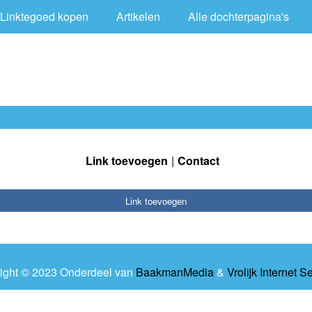
Linktegoed kopen
Artikelen
Alle dochterpagina's
Link toevoegen
Contact
Link toevoegen
ight © 2023 Onderdeel van
BaakmanMedia
&
Vrolijk Internet S