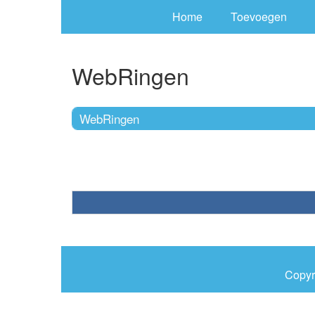
Home
Toevoegen
WebRingen
WebRingen
Copyr