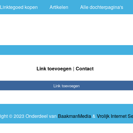
Linktegoed kopen
Artikelen
Alle dochterpagina's
Link toevoegen
Contact
Link toevoegen
ight © 2023 Onderdeel van
BaakmanMedia
&
Vrolijk Internet S